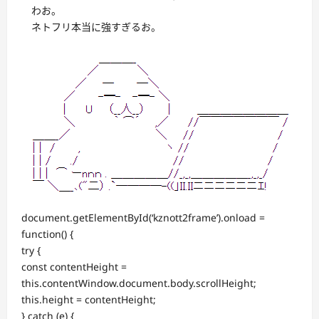
わお。
ネトフリ本当に強すぎるお。
document.getElementById(‘kznott2frame’).onload =
function() {
try {
const contentHeight =
this.contentWindow.document.body.scrollHeight;
this.height = contentHeight;
} catch (e) {