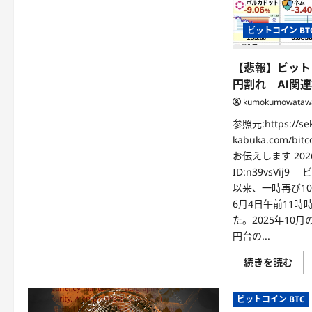
ビットコイン BT
【悲報】ビット
円割れ AI関連
kumokumowataw
参照元:https://sek
kabuka.com/bi
お伝えします 2026/0
ID:n39vsVij
以来、一時再び1
6月4日午前11時
た。2025年10
円台の...
続きを読む
ビットコイン BTC