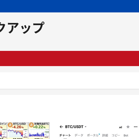
クアップ
。