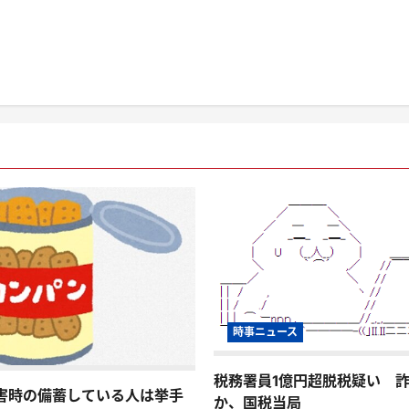
時事ニュース
税務署員1億円超脱税疑い 
害時の備蓄している人は挙手
か、国税当局