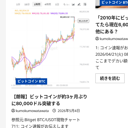
ビットコイン BT
「2010年にビ
てたら現在6,6
他にある？
kumokumowataw
1: コイン速報が
2026/04/21(火) 0
ここまでデカい額
て
続きを読む
ビットコイン BTC
【朗報】ビットコインが約3ヶ月ぶり
に80,000ドル突破する
kumokumowatawata
2026年5月4日
参照元:Bitget BTC/USDT現物チャート
711: コイン速報がお伝えします