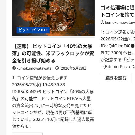
ゴミ処理場に眠
トコインを捨て
kumokumowataw
ビットコイン BTC
1: コイン速報が
2026/05/22(金) 12
ID:cQ4OkmF40● 
【速報】 ビットコイン「40％の大暴
PLT(13000) 
落」の可能性、米ブラックロックが資
が記念する「ビッ
金を引き揚げ始める
（Bitcoin Pizza
kumokumowatawata
2026年5月28日
1: コイン速報がお伝えします
続きを読む
2026/05/27(水) 19:48:39.83
ID:R5dKoN2+9 ビットコイン「40％の大暴
落」の可能性、ビットコインETFから大量
の資金流出 4月に一時的な反発を見せたビ
ットコインだが、現在は再び下落基調に転
じている。2025年10月に記録した過去最高
値から4...