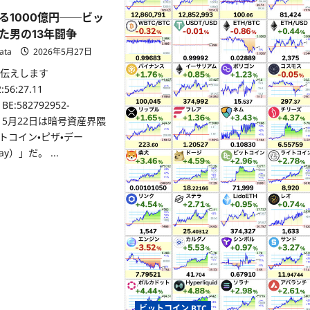
る1000億円──ビッ
た男の13年闘争
ata
2026年5月27日
お伝えします
:56:27.11
BE:582792952-
今日、5月22日は暗号資産界隈
トコイン・ピザ・デー
 Day）」だ。 ...
ビットコイン BTC