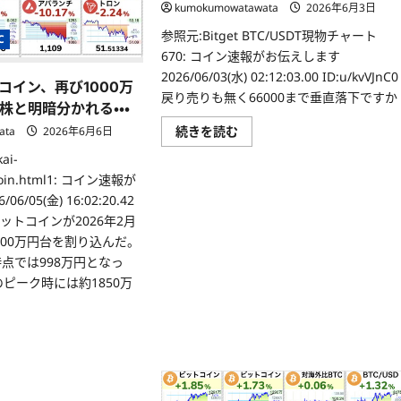
kumokumowatawata
2026年6月3日
参照元:Bitget BTC/USDT現物チャート
C
670: コイン速報がお伝えします
2026/06/03(水) 02:12:03.00 ID:u/kvVJnC0
コイン、再び1000万
戻り売りも無く66000まで垂直落下ですか
株と明暗分かれる・・・
続きを読む
ata
2026年6月6日
ai-
tcoin.html1: コイン速報が
6/05(金) 16:02:20.42
9 ビットコインが2026年2月
000万円台を割り込んだ。
時点では998万円となっ
月のピーク時には約1850万